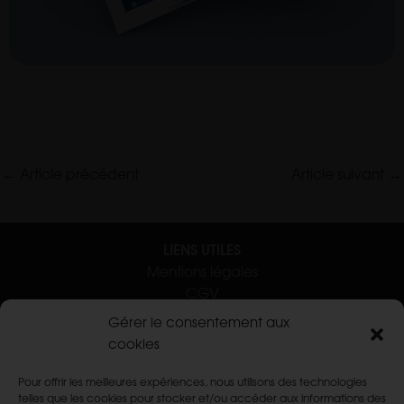
←
Article précédent
Article suivant
→
LIENS UTILES
Mentions légales
CGV
Contact
Gérer le consentement aux
cookies
Pour offrir les meilleures expériences, nous utilisons des technologies
SERVICES
telles que les cookies pour stocker et/ou accéder aux informations des