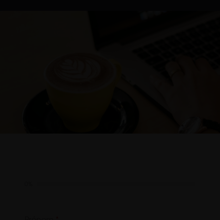
0%
Prénom
*