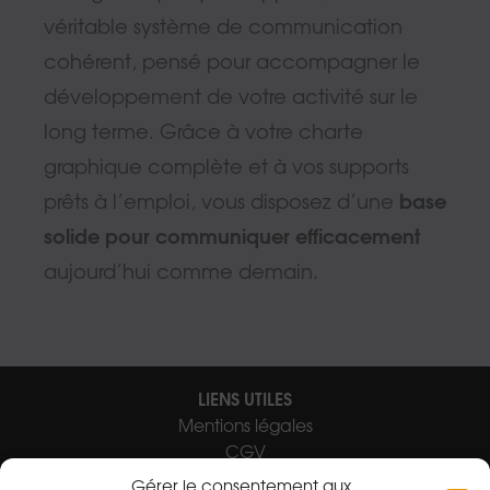
véritable système de communication
cohérent, pensé pour accompagner le
développement de votre activité sur le
long terme. Grâce à votre charte
graphique complète et à vos supports
prêts à l’emploi, vous disposez d’une
base
solide pour communiquer efficacement
aujourd’hui comme demain.
LIENS UTILES
Mentions légales
CGV
Contact
Gérer le consentement aux